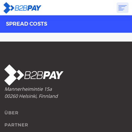
SPREAD COSTS
ÜBER
LÖSUNGEN
VIRTUELLE BANK
PREISGESTALTUNG
ANTWORTEN
ANMELDUNG
Mannerheimintie 15a
00260 Helsinki, Finnland
ÜBER
PARTNER