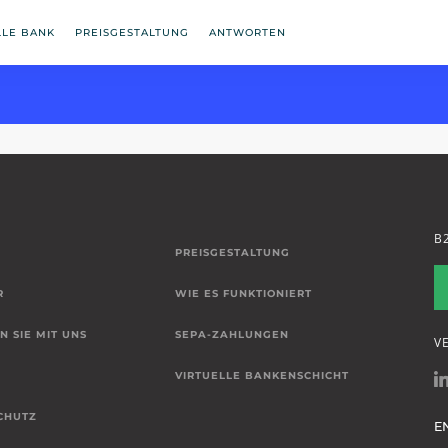
LLE BANK
PREISGESTALTUNG
ANTWORTEN
B
PREISGESTALTUNG
R
WIE ES FUNKTIONIERT
N SIE MIT UNS
SEPA-ZAHLUNGEN
V
VIRTUELLE BANKENSCHICHT
CHUTZ
E