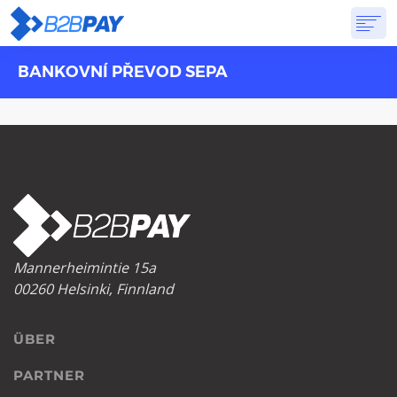
BANKOVNÍ PŘEVOD SEPA
ÜBER
LÖSUNGEN
VIRTUELLE BANK
PREISGESTALTUNG
ANTWORTEN
ANMELDUNG
Mannerheimintie 15a
00260 Helsinki, Finnland
ÜBER
PARTNER