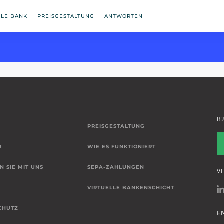
LLE BANK
PREISGESTALTUNG
ANTWORTEN
B
PREISGESTALTUNG
R
WIE ES FUNKTIONIERT
N SIE MIT UNS
SEPA-ZAHLUNGEN
V
VIRTUELLE BANKENSCHICHT
CHUTZ
E