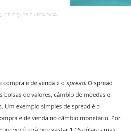
QUE É, O QUE SIGNIFICA PARA
de compra e de venda é o
spread
. O spread
as bolsas de valores, câmbio de moedas e
s. Um exemplo simples de spread é a
 compra e de venda no câmbio monetário. Por
uro você terá que gastar 1.16 dólares mas