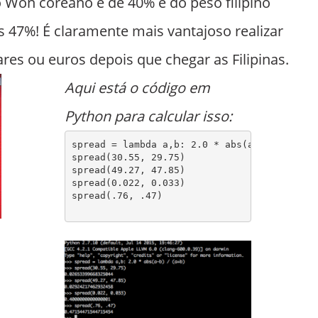
 Won coreano é de 40% e do peso filipino
s 47%! É claramente mais vantajoso realizar
res ou euros depois que chegar as Filipinas.
Aqui está o código em
Python para calcular isso:
spread = lambda a,b: 2.0 * abs(a-b) / (a+b)

spread(30.55, 29.75)

spread(49.27, 47.85)

spread(0.022, 0.033)

spread(.76, .47)
