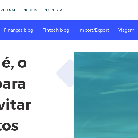
 VIRTUAL
PREÇOS
RESPOSTAS
Finanças blog
Fintech blog
Import/Export
Viagem
é, o
para
vitar
tos