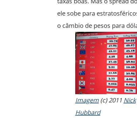
taxas boas. Mas o spread do
ele sobe para estratosférico
o câmbio de pesos para dóla
Imagem
(c) 2011
Nick
Hubbard