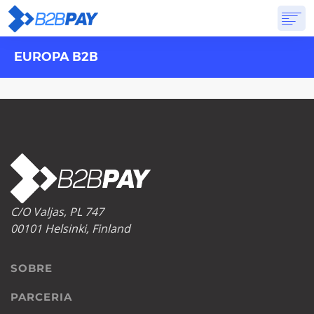
EUROPA B2B
SOBRE
SOLUÇÕES
BANCO VIRTUAL
PREÇOS
RESPOSTAS
INSCREVA-SE
C/O Valjas, PL 747
00101 Helsinki, Finland
SOBRE
PARCERIA