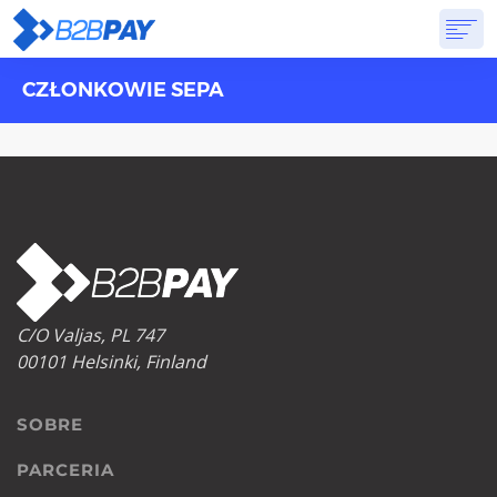
CZŁONKOWIE SEPA
SOBRE
SOLUÇÕES
BANCO VIRTUAL
PREÇOS
RESPOSTAS
INSCREVA-SE
C/O Valjas, PL 747
00101 Helsinki, Finland
SOBRE
PARCERIA