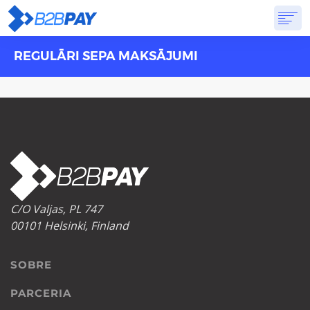
REGULĀRI SEPA MAKSĀJUMI
SOBRE
SOLUÇÕES
BANCO VIRTUAL
PREÇOS
RESPOSTAS
INSCREVA-SE
C/O Valjas, PL 747
00101 Helsinki, Finland
SOBRE
PARCERIA