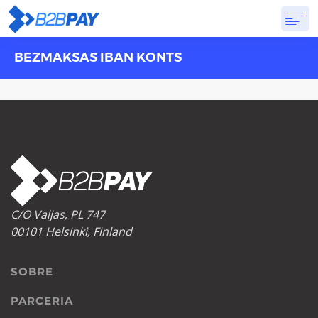
BEZMAKSAS IBAN KONTS
SOBRE
SOLUÇÕES
BANCO VIRTUAL
PREÇOS
RESPOSTAS
INSCREVA-SE
C/O Valjas, PL 747
00101 Helsinki, Finland
SOBRE
PARCERIA