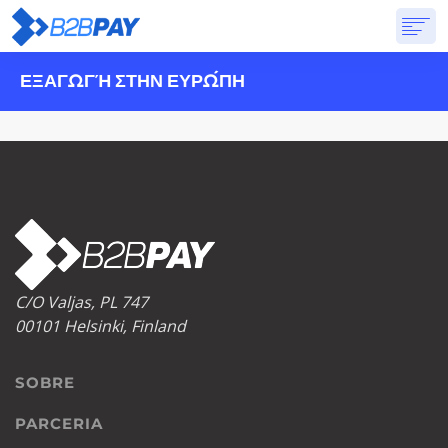
ΕΞΑΓΩΓΉ ΣΤΗΝ ΕΥΡΏΠΗ
SOBRE
SOLUÇÕES
BANCO VIRTUAL
PREÇOS
RESPOSTAS
INSCREVA-SE
C/O Valjas, PL 747
00101 Helsinki, Finland
SOBRE
PARCERIA