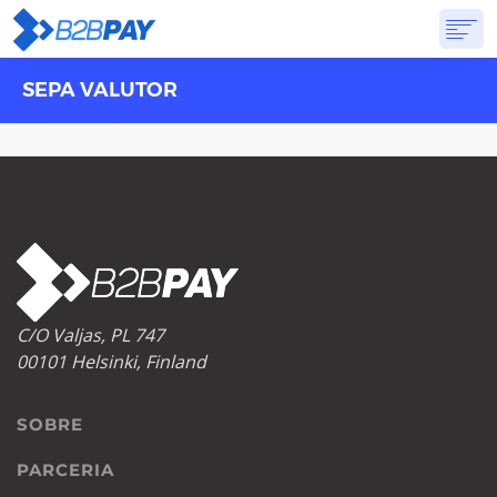
SEPA VALUTOR
SOBRE
SOLUÇÕES
BANCO VIRTUAL
PREÇOS
RESPOSTAS
INSCREVA-SE
C/O Valjas, PL 747
00101 Helsinki, Finland
SOBRE
PARCERIA