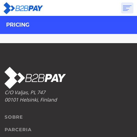
PRICING
SOBRE
SOLUÇÕES
BANCO VIRTUAL
PREÇOS
RESPOSTAS
INSCREVA-SE
C/O Valjas, PL 747
00101 Helsinki, Finland
SOBRE
PARCERIA