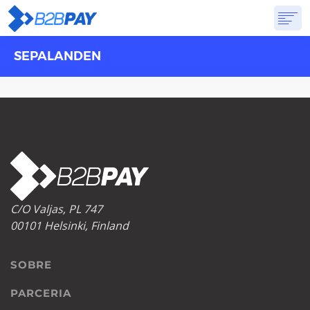
SEPALANDEN
SOBRE
SOLUÇÕES
BANCO VIRTUAL
PREÇOS
RESPOSTAS
INSCREVA-SE
C/O Valjas, PL 747
00101 Helsinki, Finland
SOBRE
PARCERIA