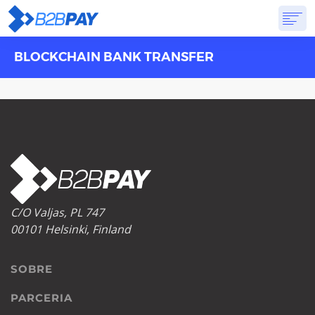
BLOCKCHAIN BANK TRANSFER
SOBRE
SOLUÇÕES
BANCO VIRTUAL
PREÇOS
RESPOSTAS
INSCREVA-SE
C/O Valjas, PL 747
00101 Helsinki, Finland
SOBRE
PARCERIA