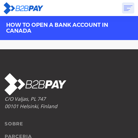
HOW TO OPEN A BANK ACCOUNT IN
SOBRE
SOLUÇÕES
BANCO VIRTUAL
PREÇOS
RESPOSTAS
CANADA
INSCREVA-SE
C/O Valjas, PL 747
00101 Helsinki, Finland
SOBRE
PARCERIA