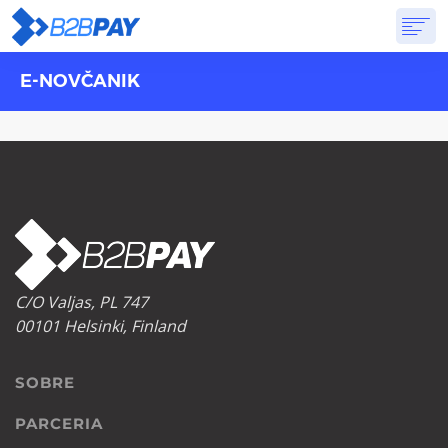
E-NOVČANIK
SOBRE
SOLUÇÕES
BANCO VIRTUAL
PREÇOS
RESPOSTAS
INSCREVA-SE
C/O Valjas, PL 747
00101 Helsinki, Finland
SOBRE
PARCERIA