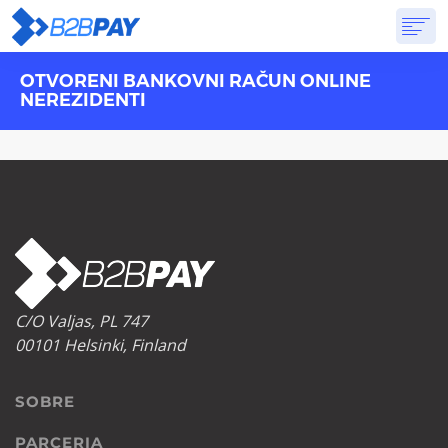
OTVORENI BANKOVNI RAČUN ONLINE
SOBRE
SOLUÇÕES
BANCO VIRTUAL
PREÇOS
RESPOSTAS
NEREZIDENTI
INSCREVA-SE
C/O Valjas, PL 747
00101 Helsinki, Finland
SOBRE
PARCERIA