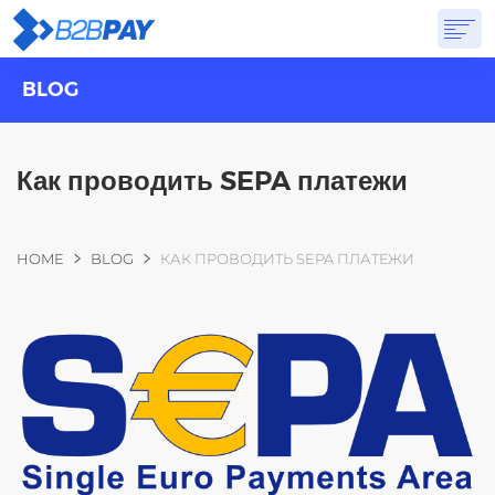
BLOG
О САЙТЕ
РЕШЕНИЯ
ВИРТУАЛЬНЫЙ БАНК
PRICING
ОТВЕТЫ
НАЧАТЬ
Как проводить SEPA платежи
Вы здесь
HOME
BLOG
КАК ПРОВОДИТЬ SEPA ПЛАТЕЖИ