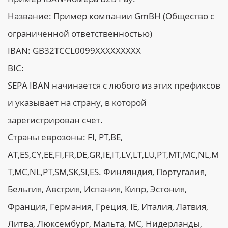
Название: Пример компании GmBH (Общество с
ограниченной ответственностью)
IBAN: GB32TCCL0099XXXXXXXXX
BIC:
SEPA IBAN начинается с любого из этих префиксов
и указывает на страну, в которой
зарегистрирован счет.
Страны еврозоны: FI, PT,BE,
АT,ES,CY,EE,FI,FR,DE,GR,IE,IT,LV,LT,LU,PT,MT,MC,NL,M
T,MC,NL,PT,SM,SK,SI,ES. Финляндия, Португалия,
Бельгия, Австрия, Испания, Кипр, Эстония,
Франция, Германия, Греция, IE, Италия, Латвия,
Литва, Люксембург, Мальта, MC, Нидерланды,