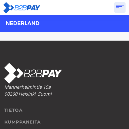
NEDERLAND
TIETOA
RATKAISUT
VIRTUAALIPANKKI
HINNOITTELU
VASTAUKSET
ALOITTAA
Mannerheimintie 15a
00260 Helsinki, Suomi
TIETOA
KUMPPANEITA