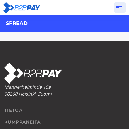
SPREAD
TIETOA
RATKAISUT
VIRTUAALIPANKKI
HINNOITTELU
VASTAUKSET
ALOITTAA
Mannerheimintie 15a
00260 Helsinki, Suomi
TIETOA
KUMPPANEITA