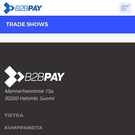
TRADE SHOWS
TIETOA
RATKAISUT
VIRTUAALIPANKKI
HINNOITTELU
VASTAUKSET
ALOITTAA
Mannerheimintie 15a
00260 Helsinki, Suomi
TIETOA
KUMPPANEITA