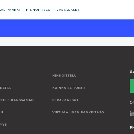
AALIPANKKI
HINNOITTELU
VASTAUKSET
B
HINNOITTELU
NEITA
KUINKA SE TOIMII
NTELE KANSSAMME
SEPA-MAKSUT
O
EN
VIRTUAALINEN PANKKITASO
SYYS
E