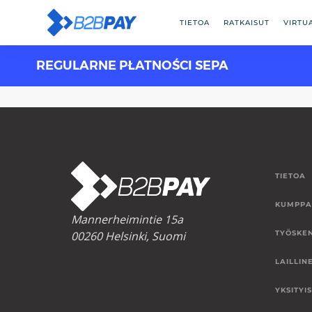
TIETOA
RATKAISUT
VIRTU
REGULARNE PŁATNOŚCI SEPA
TIETOA
KUMPPA
Mannerheimintie 15a
00260 Helsinki, Suomi
TYÖSKE
LAILLIN
YKSITYI