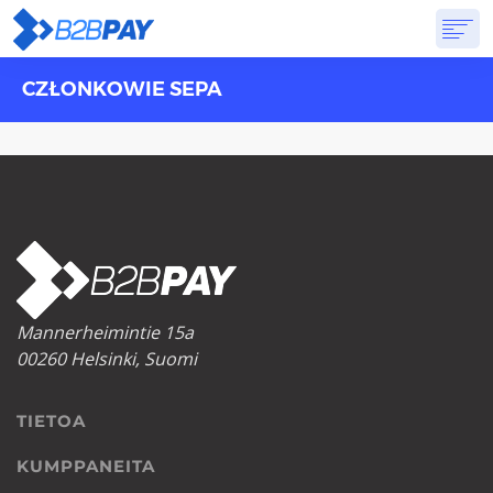
CZŁONKOWIE SEPA
TIETOA
RATKAISUT
VIRTUAALIPANKKI
HINNOITTELU
VASTAUKSET
ALOITTAA
Mannerheimintie 15a
00260 Helsinki, Suomi
TIETOA
KUMPPANEITA