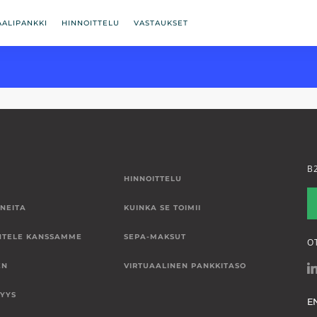
AALIPANKKI
HINNOITTELU
VASTAUKSET
B
HINNOITTELU
NEITA
KUINKA SE TOIMII
NTELE KANSSAMME
SEPA-MAKSUT
O
EN
VIRTUAALINEN PANKKITASO
SYYS
E