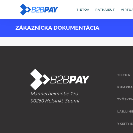
TIETOA
RATKAISUT
VIRTU
ZÁKAZNÍCKA DOKUMENTÁCIA
TIETOA
KUMPPA
Mannerheimintie 15a
00260 Helsinki, Suomi
TYÖSKE
LAILLIN
YKSITYI