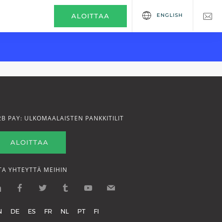
ENGLISH
ALOITTAA
2B PAY: ULKOMAALAISTEN PANKKITILIT
ALOITTAA
TA YHTEYTTÄ MEIHIN
N
DE
ES
FR
NL
PT
FI