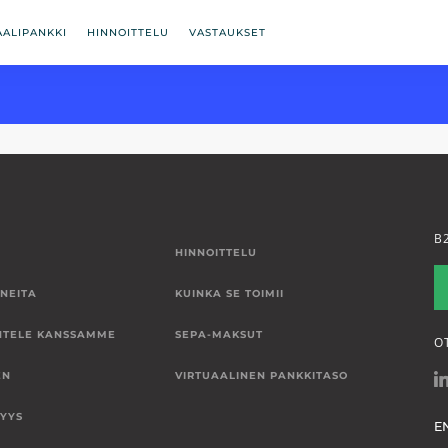
AALIPANKKI
HINNOITTELU
VASTAUKSET
B
HINNOITTELU
NEITA
KUINKA SE TOIMII
NTELE KANSSAMME
SEPA-MAKSUT
O
EN
VIRTUAALINEN PANKKITASO
SYYS
E