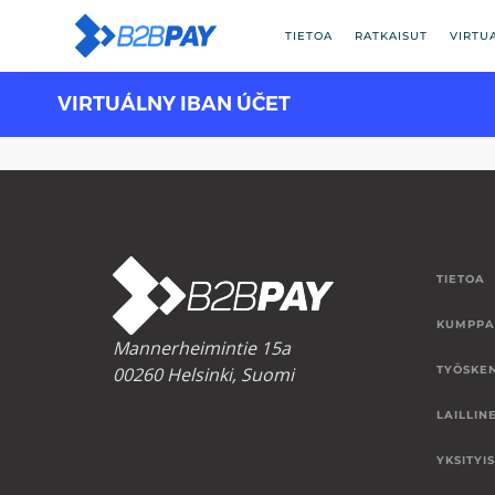
TIETOA
RATKAISUT
VIRTU
VIRTUÁLNY IBAN ÚČET
TIETOA
KUMPPA
Mannerheimintie 15a
00260 Helsinki, Suomi
TYÖSKE
LAILLIN
YKSITYI