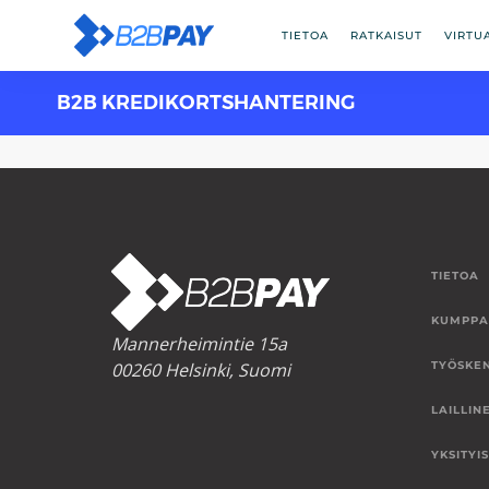
TIETOA
RATKAISUT
VIRTU
B2B KREDIKORTSHANTERING
TIETOA
KUMPPA
Mannerheimintie 15a
00260 Helsinki, Suomi
TYÖSKE
LAILLIN
YKSITYI