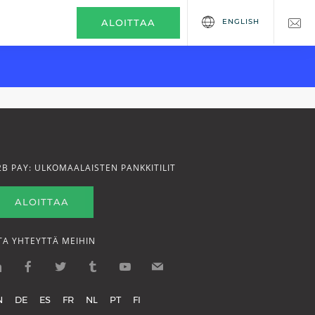
ENGLISH
ALOITTAA
2B PAY: ULKOMAALAISTEN PANKKITILIT
ALOITTAA
TA YHTEYTTÄ MEIHIN
N
DE
ES
FR
NL
PT
FI