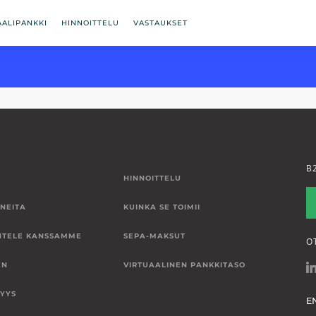
AALIPANKKI
HINNOITTELU
VASTAUKSET
B
HINNOITTELU
NEITA
KUINKA SE TOIMII
NTELE KANSSAMME
SEPA-MAKSUT
O
EN
VIRTUAALINEN PANKKITASO
SYYS
E