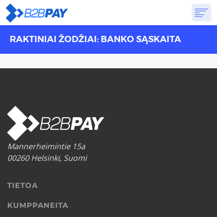
RAKTINIAI ŽODŽIAI: BANKO SĄSKAITA
TIETOA
RATKAISUT
VIRTUAALIPANKKI
HINNOITTELU
VASTAUKSET
ALOITTAA
Mannerheimintie 15a
00260 Helsinki, Suomi
TIETOA
KUMPPANEITA