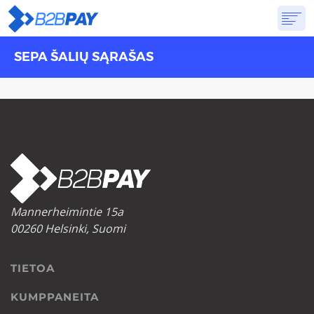
SEPA ŠALIŲ SĄRAŠAS
TIETOA
RATKAISUT
VIRTUAALIPANKKI
HINNOITTELU
VASTAUKSET
ALOITTAA
Mannerheimintie 15a
00260 Helsinki, Suomi
TIETOA
KUMPPANEITA