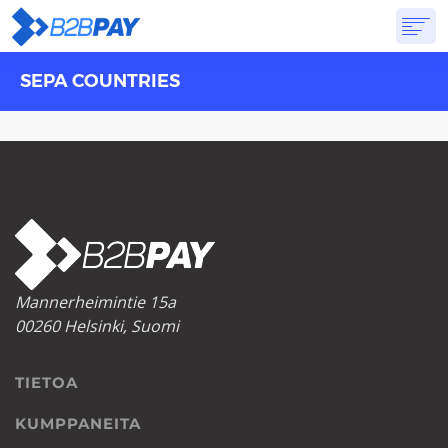
SEPA COUNTRIES
TIETOA
RATKAISUT
VIRTUAALIPANKKI
HINNOITTELU
VASTAUKSET
ALOITTAA
Mannerheimintie 15a
00260 Helsinki, Suomi
TIETOA
KUMPPANEITA