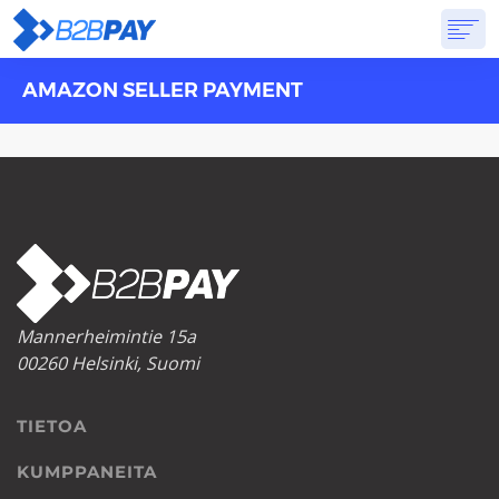
AMAZON SELLER PAYMENT
TIETOA
RATKAISUT
VIRTUAALIPANKKI
HINNOITTELU
VASTAUKSET
ALOITTAA
Mannerheimintie 15a
00260 Helsinki, Suomi
TIETOA
KUMPPANEITA