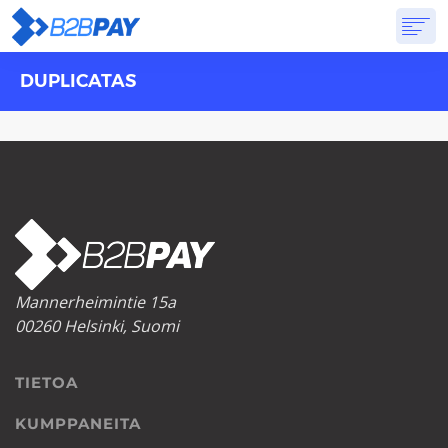
DUPLICATAS
TIETOA
RATKAISUT
VIRTUAALIPANKKI
HINNOITTELU
VASTAUKSET
ALOITTAA
Mannerheimintie 15a
00260 Helsinki, Suomi
TIETOA
KUMPPANEITA