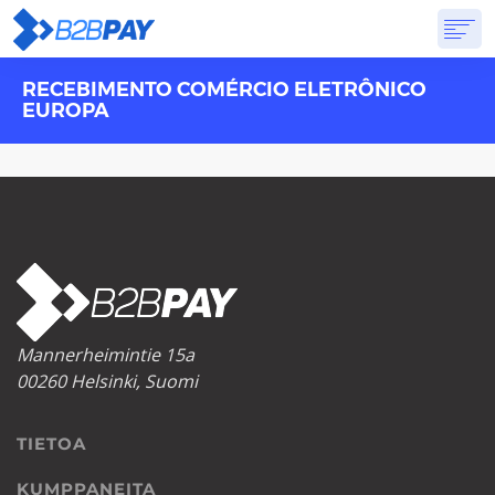
RECEBIMENTO COMÉRCIO ELETRÔNICO
TIETOA
RATKAISUT
VIRTUAALIPANKKI
HINNOITTELU
VASTAUKSET
EUROPA
ALOITTAA
Mannerheimintie 15a
00260 Helsinki, Suomi
TIETOA
KUMPPANEITA