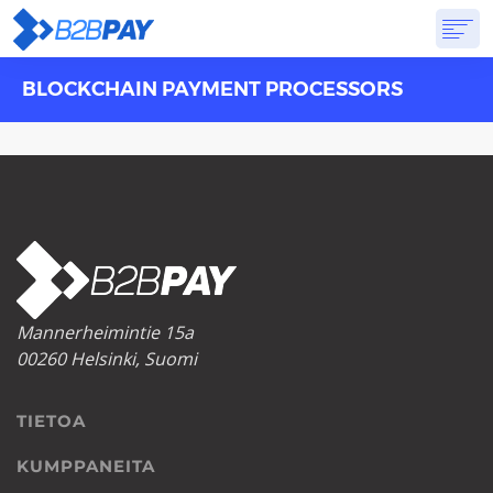
BLOCKCHAIN PAYMENT PROCESSORS
TIETOA
RATKAISUT
VIRTUAALIPANKKI
HINNOITTELU
VASTAUKSET
ALOITTAA
Mannerheimintie 15a
00260 Helsinki, Suomi
TIETOA
KUMPPANEITA