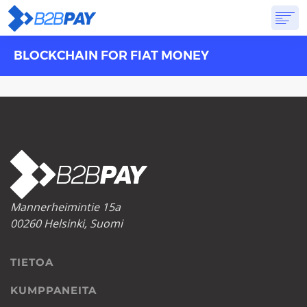
BLOCKCHAIN FOR FIAT MONEY
TIETOA
RATKAISUT
VIRTUAALIPANKKI
HINNOITTELU
VASTAUKSET
ALOITTAA
Mannerheimintie 15a
00260 Helsinki, Suomi
TIETOA
KUMPPANEITA