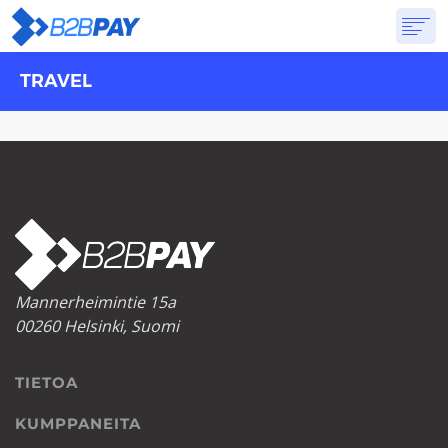
TRAVEL
TIETOA
RATKAISUT
VIRTUAALIPANKKI
HINNOITTELU
VASTAUKSET
ALOITTAA
Mannerheimintie 15a
00260 Helsinki, Suomi
TIETOA
KUMPPANEITA