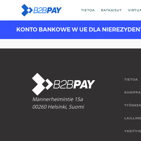
TIETOA
RATKAISUT
VIRTU
KONTO BANKOWE W UE DLA NIEREZYDE
TIETOA
KUMPPA
Mannerheimintie 15a
00260 Helsinki, Suomi
TYÖSKE
LAILLIN
YKSITYI