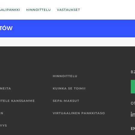
AALIPANKKI
HINNOITTELU
VASTAUKSET
NTÓW
B
HINNOITTELU
NEITA
KUINKA SE TOIMII
NTELE KANSSAMME
SEPA-MAKSUT
O
EN
VIRTUAALINEN PANKKITASO
SYYS
E