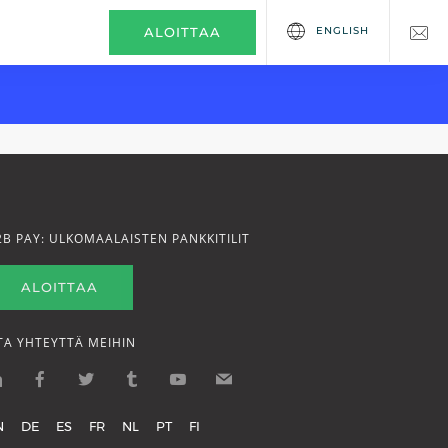
ENGLISH
ALOITTAA
2B PAY: ULKOMAALAISTEN PANKKITILIT
ALOITTAA
TA YHTEYTTÄ MEIHIN
N
DE
ES
FR
NL
PT
FI