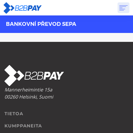
BANKOVNÍ PŘEVOD SEPA
TIETOA
RATKAISUT
VIRTUAALIPANKKI
HINNOITTELU
VASTAUKSET
ALOITTAA
Mannerheimintie 15a
00260 Helsinki, Suomi
TIETOA
KUMPPANEITA