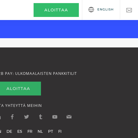
ENGLISH
ALOITTAA
2B PAY: ULKOMAALAISTEN PANKKITILIT
ALOITTAA
TA YHTEYTTÄ MEIHIN
N
DE
ES
FR
NL
PT
FI