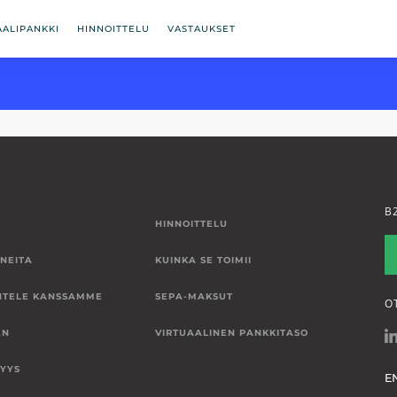
AALIPANKKI
HINNOITTELU
VASTAUKSET
B
HINNOITTELU
NEITA
KUINKA SE TOIMII
NTELE KANSSAMME
SEPA-MAKSUT
O
EN
VIRTUAALINEN PANKKITASO
SYYS
E