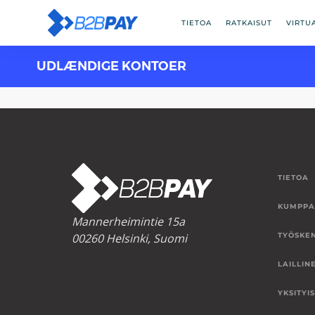
TIETOA
RATKAISUT
VIRTU
UDLÆNDIGE KONTOER
TIETOA
KUMPPA
Mannerheimintie 15a
00260 Helsinki, Suomi
TYÖSKE
LAILLIN
YKSITYI