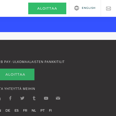
ENGLISH
ALOITTAA
2B PAY: ULKOMAALAISTEN PANKKITILIT
ALOITTAA
TA YHTEYTTÄ MEIHIN
N
DE
ES
FR
NL
PT
FI