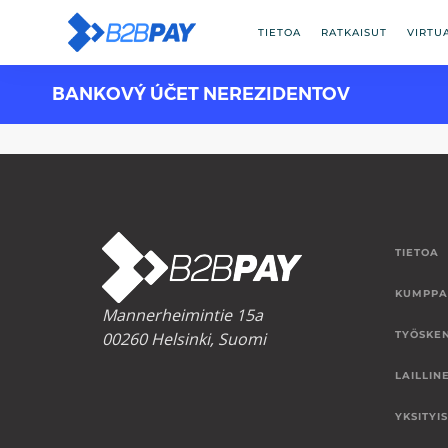
TIETOA
RATKAISUT
VIRTU
BANKOVÝ ÚČET NEREZIDENTOV
TIETOA
KUMPPA
Mannerheimintie 15a
00260 Helsinki, Suomi
TYÖSKE
LAILLIN
YKSITYI