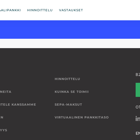
AALIPANKKI
HINNOITTELU
VASTAUKSET
B
HINNOITTELU
NEITA
KUINKA SE TOIMII
NTELE KANSSAMME
SEPA-MAKSUT
O
EN
VIRTUAALINEN PANKKITASO
SYYS
E