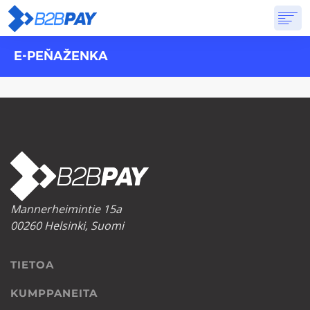
E-PEŇAŽENKA
TIETOA
RATKAISUT
VIRTUAALIPANKKI
HINNOITTELU
VASTAUKSET
ALOITTAA
Mannerheimintie 15a
00260 Helsinki, Suomi
TIETOA
KUMPPANEITA