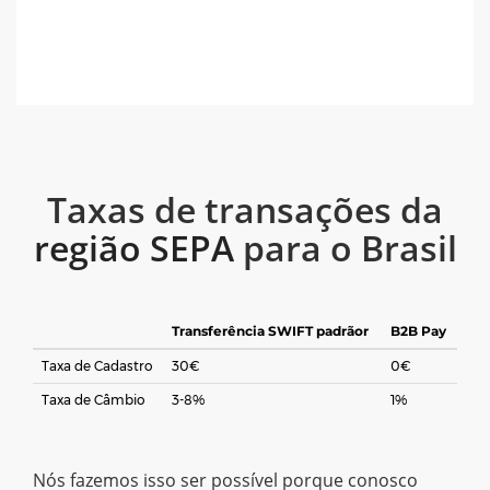
Taxas de transações da
região SEPA
para o Brasil
Transferência SWIFT padrãor
B2B Pay
Taxa de Cadastro
30€
0€
Taxa de Câmbio
3-8%
1%
Nós fazemos isso ser possível porque conosco