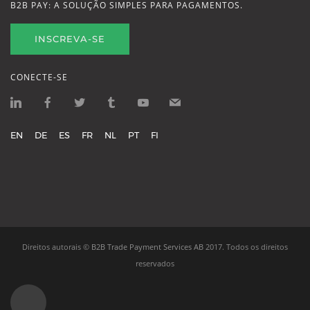
B2B PAY: A SOLUÇÃO SIMPLES PARA PAGAMENTOS.
INSCREVA-SE
CONECTE-SE
EN
DE
ES
FR
NL
PT
FI
Direitos autorais ©
B2B Trade Payment Services AB
2017.
Todos os direitos
reservados