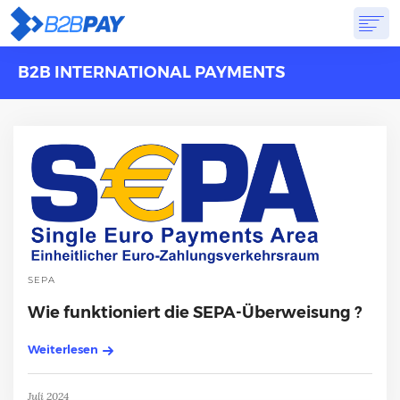
B2B INTERNATIONAL PAYMENTS
ÜBER
LÖSUNGEN
VIRTUELLE BANK
PREISGESTALTUNG
ANTWORTEN
ANMELDUNG
SEPA
Wie funktioniert die SEPA-Überweisung ?
Weiterlesen
Juli 2024