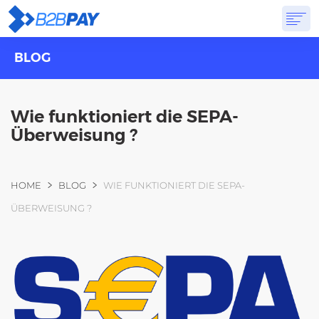
BLOG
ÜBER
LÖSUNGEN
VIRTUELLE BANK
PREISGESTALTUNG
ANTWORTEN
ANMELDUNG
Wie funktioniert die SEPA-
Überweisung ?
Sie sind hier
HOME
BLOG
WIE FUNKTIONIERT DIE SEPA-
ÜBERWEISUNG ?