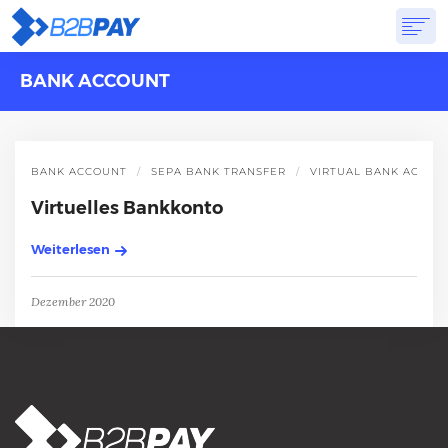
BANK ACCOUNT
ÜBER
LÖSUNGEN
VIRTUELLE BANK
PREISGESTALTUNG
ANTWORTEN
ANMELDUNG
BANK ACCOUNT
SEPA BANK TRANSFER
VIRTUAL BANK ACCOU
Virtuelles Bankkonto
Weiterlesen
Dezember 2020