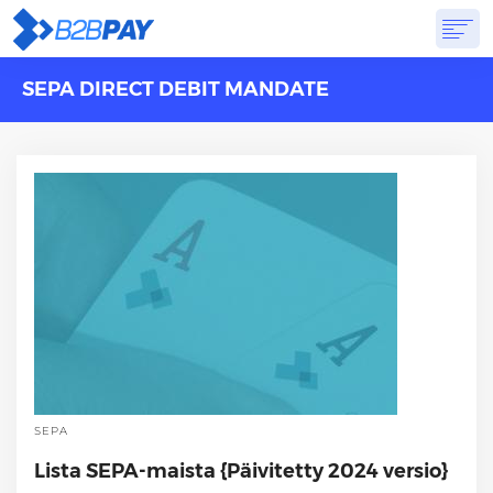
SEPA DIRECT DEBIT MANDATE
TIETOA
RATKAISUT
VIRTUAALIPANKKI
HINNOITTELU
VASTAUKSET
ALOITTAA
SEPA
Lista SEPA-maista {Päivitetty 2024 versio}