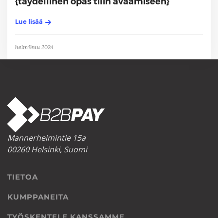
{täydellinen opas tilin avaamiseen}
Lue lisää
helmikuu 2024
Mannerheimintie 15a
00260 Helsinki, Suomi
TIETOA
KUMPPANEITA
TYÖSKENTELE KANSSAMME