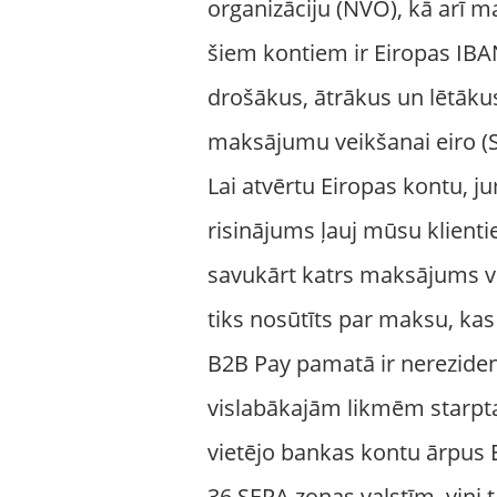
organizāciju (NVO), kā arī
šiem kontiem ir Eiropas IBA
drošākus, ātrākus un lētāku
maksājumu veikšanai eiro (
Lai atvērtu Eiropas kontu, j
risinājums ļauj mūsu klien
savukārt katrs maksājums v
tiks nosūtīts par maksu, kas
B2B Pay pamatā ir nerezide
vislabākajām likmēm starpt
vietējo bankas kontu ārpus Ei
36 SEPA zonas valstīm, viņi