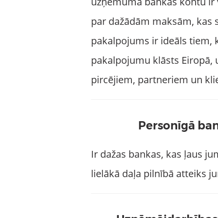
uzņēmuma bankas kontu ir v
par dažādām maksām, kas sai
pakalpojums ir ideāls tiem,
pakalpojumu klāsts Eiropā, u
pircējiem, partneriem un kli
Personīgā ban
Ir dažas bankas, kas ļaus jum
lielākā daļa pilnībā atteiks j