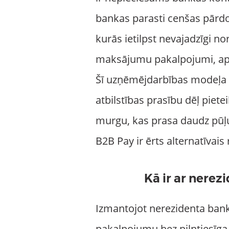
bankas parasti cenšas pārdo
kurās ietilpst nevajadzīgi no
maksājumu pakalpojumi, apd
Šī uzņēmējdarbības modeļa 
atbilstības prasību dēļ piet
murgu, kas prasa daudz pūļu
B2B Pay ir ērts alternatīvais
Kā ir ar nerez
Izmantojot nerezidenta ban
pakalpojumu bez pilntiesīga