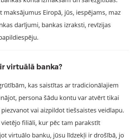
ēt maksājumus Eiropā, jūs, iespējams, maz
nkas darījumi, bankas izraksti, revīzijas
papildiespēju.
ir virtuālā banka?
grūtībām, kas saistītas ar tradicionālajiem
nājot, persona šādu kontu var atvērt tikai
piezvanot vai aizpildot tiešsaistes veidlapu.
etējo filiāli, kur pēc tam parakstīt
 virtuālo banku, jūsu līdzekļi ir drošībā, jo