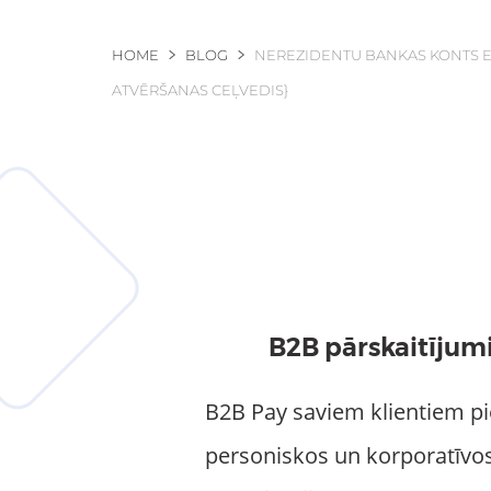
You are here
HOME
BLOG
NEREZIDENTU BANKAS KONTS E
ATVĒRŠANAS CEĻVEDIS}
B2B pārskaitījumi
B2B Pay saviem klientiem p
personiskos un korporatīvos