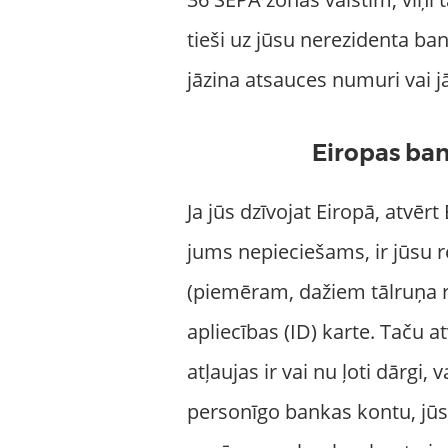
tieši uz jūsu nerezidenta ba
jāzina atsauces numuri vai 
Eiropas ba
Ja jūs dzīvojat Eiropā, atvēr
jums nepieciešams, ir jūsu r
(piemēram, dažiem tālruņa rē
apliecības (ID) karte. Taču 
atļaujas ir vai nu ļoti dārgi, 
personīgo bankas kontu, jūsu