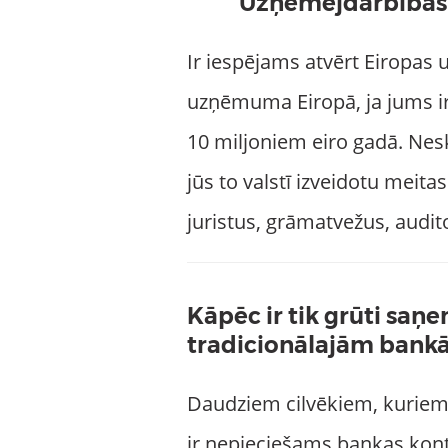
Uzņēmējdarbības 
Ir iespējams atvērt Eiropas
uzņēmuma Eiropā, ja jums ir
10 miljoniem eiro gadā. Nesk
jūs to valstī izveidotu meit
juristus, grāmatvežus, audi
Kāpēc ir tik grūti sa
tradicionālajām bankā
Daudziem cilvēkiem, kuriem 
ir nepieciešams bankas kont