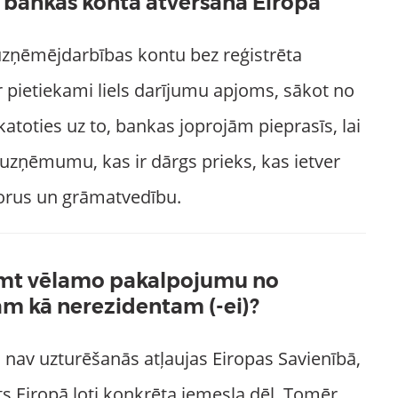
bankas konta atvēršana Eiropā
 uzņēmējdarbības kontu bez reģistrēta
 pietiekami liels darījumu apjoms, sākot no
atoties uz to, bankas joprojām pieprasīs, lai
asuzņēmumu, kas ir dārgs prieks, kas ietver
torus un grāmatvedību.
ņemt vēlamo pakalpojumu no
m kā nerezidentam (-ei)?
nav uzturēšanās atļaujas Eiropas Savienībā,
s Eiropā ļoti konkrēta iemesla dēļ. Tomēr