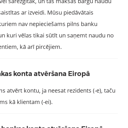
ēl sarežģītāk, un tas maksās bargu naudu
stītas ar izveidi. Mūsu piedāvātais
 kuriem nav nepieciešams pilns banku
n kuri vēlas tikai sūtīt un saņemt naudu no
entiem, kā arī pircējiem.
kas konta atvēršana Eiropā
s atvērt kontu, ja neesat rezidents (-e), taču
ums kā klientam (-ei).