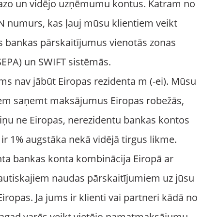
 mazo un vidējo uzņēmumu kontus. Katram no
N numurs, kas ļauj mūsu klientiem veikt
s bankas pārskaitījumus vienotās zonas
SEPA) un SWIFT sistēmās.
ums nav jābūt Eiropas rezidenta m (-ei). Mūsu
tiem saņemt maksājumus Eiropas robežās,
iņu ne Eiropas, nerezidentu bankas kontos
 ir 1% augstāka nekā vidējā tirgus likme.
nta bankas konta kombinācija Eiropā ar
autiskajiem naudas pārskaitījumiem uz jūsu
ropas. Ja jums ir klienti vai partneri kādā no
 tagad varēs veikt vietējo pamatmaksājumu