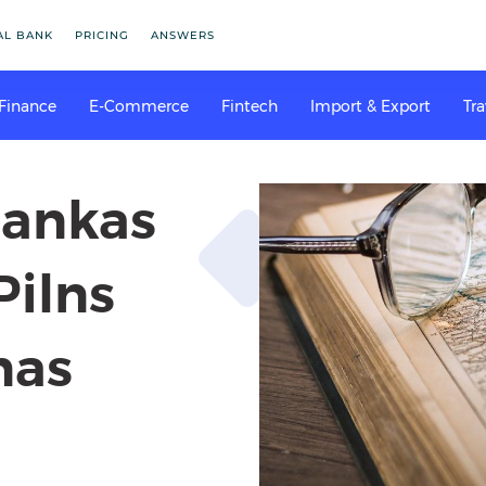
AL BANK
PRICING
ANSWERS
 Finance
E-Commerce
Fintech
Import & Export
Tra
bankas
Pilns
nas