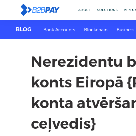
ABOUT
SOLUTIONS
VIRTU
BLOG
Bank Accounts
Blockchain
Business
Nerezidentu 
konts Eiropā {
konta atvērša
ceļvedis}