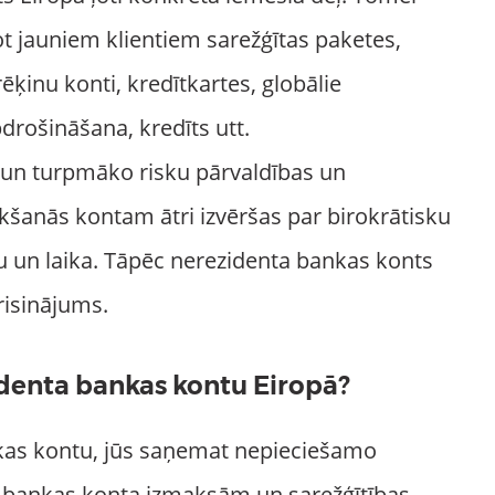
t jauniem klientiem sarežģītas paketes,
rēķinu konti, kredītkartes, globālie
rošināšana, kredīts utt.
un turpmāko risku pārvaldības un
eikšanās kontam ātri izvēršas par birokrātisku
 un laika. Tāpēc nerezidenta bankas konts
 risinājums.
identa bankas kontu Eiropā?
kas kontu, jūs saņemat nepieciešamo
 bankas konta izmaksām un sarežģītības.