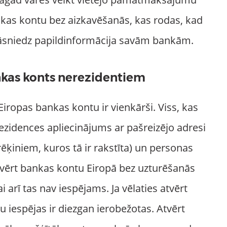
nkas kontu bez aizkavēšanās, kas rodas, kad
jāsniedz papildinformācija savām bankām.
nkas konts nerezidentiem
t Eiropas bankas kontu ir vienkārši. Viss, kas
ezidences apliecinājums ar pašreizējo adresi
ķiniem, kuros tā ir rakstīta) un personas
atvērt bankas kontu Eiropā bez uzturēšanās
vai arī tas nav iespējams. Ja vēlaties atvērt
 iespējas ir diezgan ierobežotas. Atvērt