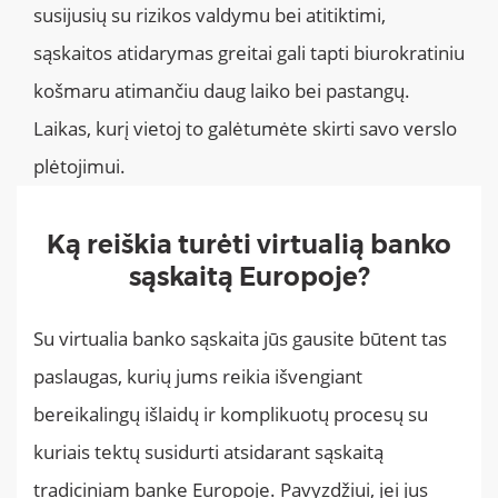
susijusių su rizikos valdymu bei atitiktimi,
sąskaitos atidarymas greitai gali tapti biurokratiniu
košmaru atimančiu daug laiko bei pastangų.
Laikas, kurį vietoj to galėtumėte skirti savo verslo
plėtojimui.
Ką reiškia turėti virtualią banko
sąskaitą Europoje?
Su virtualia banko sąskaita jūs gausite būtent tas
paslaugas, kurių jums reikia išvengiant
bereikalingų išlaidų ir komplikuotų procesų su
kuriais tektų susidurti atsidarant sąskaitą
tradiciniam banke Europoje. Pavyzdžiui, jei jus