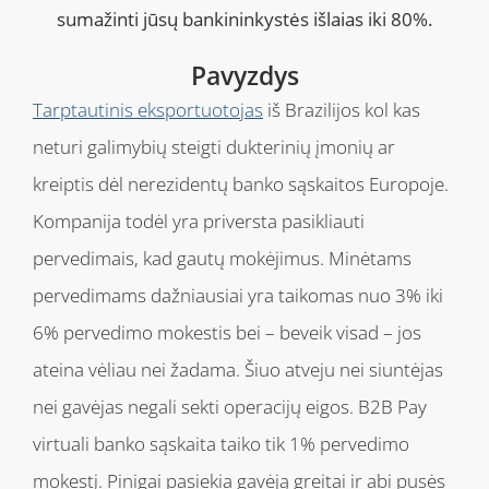
sumažinti jūsų bankininkystės išlaias iki 80%.
Pavyzdys
Tarptautinis eksportuotojas
iš Brazilijos kol kas
neturi galimybių steigti dukterinių įmonių ar
kreiptis dėl nerezidentų banko sąskaitos Europoje.
Kompanija todėl yra priversta pasikliauti
pervedimais, kad gautų mokėjimus. Minėtams
pervedimams dažniausiai yra taikomas nuo 3% iki
6% pervedimo mokestis bei – beveik visad – jos
ateina vėliau nei žadama. Šiuo atveju nei siuntėjas
nei gavėjas negali sekti operacijų eigos. B2B Pay
virtuali banko sąskaita taiko tik 1% pervedimo
mokestį. Pinigai pasiekia gavėją greitai ir abi pusės