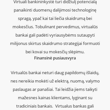
Virtuali bankininkystė turi didžiulį potencialą
panaikinti duomenų dalijimosi technologinę
spragą, ypač kai tai liečia skaidrumą bei
mokesčius. Tobulinant pervedimus, virtualūs
bankai gali padėti vyriausybėms sutaupyti
milijonus skirtus skaidrumo strategijai formuoti
bei kovai su mokesčių slėpimu.
Finansinė pusiausvyra
Virtualūs bankai neturi daug papildomų išlaidų,
nes nereikia mokėti už elektrą, nuomą, valymo
paslaugas ar panašiai. Tai leidžia jiems taikyti
mažesnes kainas klientams, lyginant su
tradiciniais bankais. Virtualus bankas gali