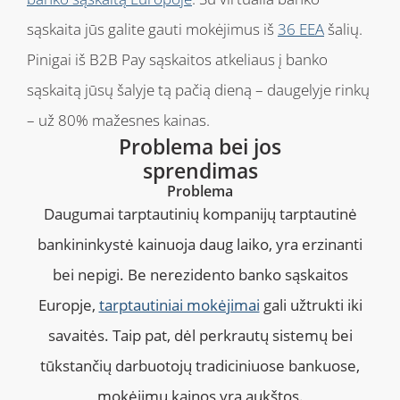
sąskaita jūs galite gauti mokėjimus iš
36 EEA
šalių.
Pinigai iš B2B Pay sąskaitos atkeliaus į banko
sąskaitą jūsų šalyje tą pačią dieną – daugelyje rinkų
– už 80% mažesnes kainas.
Problema bei jos
sprendimas
Problema
Daugumai tarptautinių kompanijų tarptautinė
bankininkystė kainuoja daug laiko, yra erzinanti
bei nepigi. Be nerezidento banko sąskaitos
Europje,
tarptautiniai mokėjimai
gali užtrukti iki
savaitės. Taip pat, dėl perkrautų sistemų bei
tūkstančių darbuotojų tradiciniuose bankuose,
mokėjimų kainos yra aukštos.