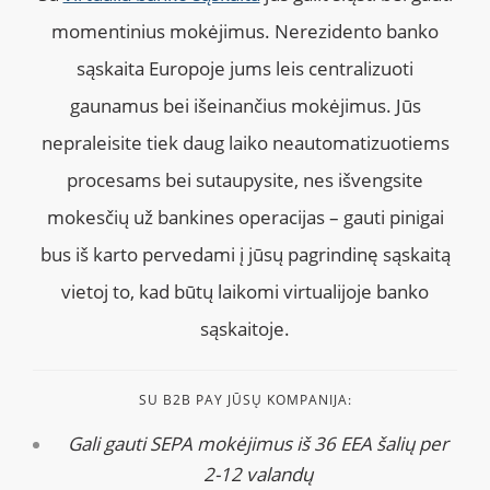
momentinius mokėjimus. Nerezidento banko
sąskaita Europoje jums leis centralizuoti
gaunamus bei išeinančius mokėjimus. Jūs
nepraleisite tiek daug laiko neautomatizuotiems
procesams bei sutaupysite, nes išvengsite
mokesčių už bankines operacijas – gauti pinigai
bus iš karto pervedami į jūsų pagrindinę sąskaitą
vietoj to, kad būtų laikomi virtualijoje banko
sąskaitoje.
SU B2B PAY JŪSŲ KOMPANIJA:
Gali gauti SEPA mokėjimus iš 36 EEA šalių per
2-12 valandų