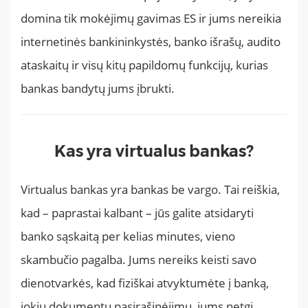
domina tik mokėjimų gavimas ES ir jums nereikia
internetinės bankininkystės, banko išrašų, audito
ataskaitų ir visų kitų papildomų funkcijų, kurias
bankas bandytų jums įbrukti.
Kas yra virtualus bankas?
Virtualus bankas yra bankas be vargo. Tai reiškia,
kad – paprastai kalbant – jūs galite atsidaryti
banko sąskaitą per kelias minutes, vieno
skambučio pagalba. Jums nereiks keisti savo
dienotvarkės, kad fiziškai atvyktumėte į banką,
jokių dokumentų pasirašinėjimų, jums netgi