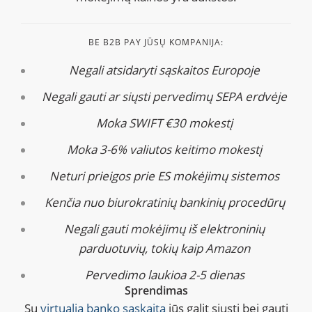
BE B2B PAY JŪSŲ KOMPANIJA:
Negali atsidaryti sąskaitos Europoje
Negali gauti ar siųsti pervedimų SEPA erdvėje
Moka SWIFT €30 mokestį
Moka 3-6% valiutos keitimo mokestį
Neturi prieigos prie ES mokėjimų sistemos
Kenčia nuo biurokratinių bankinių procedūrų
Negali gauti mokėjimų iš elektroninių
parduotuvių, tokių kaip Amazon
Pervedimo laukioa 2-5 dienas
Sprendimas
Su
virtualia banko sąskaita
jūs galit siųsti bei gauti