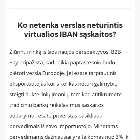
Ko netenka verslas neturintis
virtualios IBAN sąskaitos?
Žiūrint į rinką iš šios naujos perspektyvos, B2B
Pay pripažįsta, kad reikia paptastesnio būdo
plėtoti verslą Europoje. Jei esate tarptautinis
eksportuotojas kuris kol kas neturi galimybių
steigti dukterinių įmonių, tam kad atitiktumėte
tradicinių bankų reikalavimus sąskaitos
atidarymui, esate priverstas pasikliauti
pervedimais iš savo importuotojo. Minėtams
pervedimams dažniausiai yra taikomas nuo 3% iki