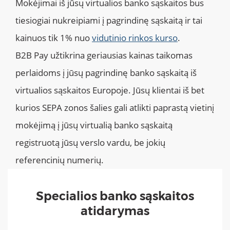
Mokėjimai iš jūsų virtualios banko sąskaitos bus
tiesiogiai nukreipiami į pagrindinę sąskaitą ir tai
kainuos tik 1% nuo
vidutinio rinkos kurso
.
B2B Pay užtikrina geriausias kainas taikomas
perlaidoms į jūsų pagrindinę banko sąskaitą iš
virtualios sąskaitos Europoje. Jūsų klientai iš bet
kurios SEPA zonos šalies gali atlikti paprastą vietinį
mokėjimą į jūsų virtualią banko sąskaitą
registruotą jūsų verslo vardu, be jokių
referencinių numerių.
Specialios banko sąskaitos
atidarymas