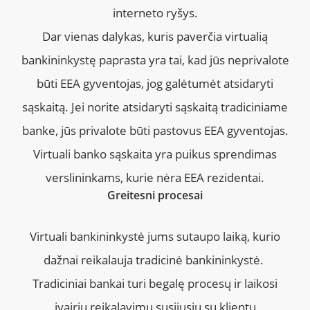
interneto ryšys.
Dar vienas dalykas, kuris paverčia virtualią
bankininkystę paprasta yra tai, kad jūs neprivalote
būti EEA gyventojas, jog galėtumėt atsidaryti
sąskaitą. Jei norite atsidaryti sąskaitą tradiciniame
banke, jūs privalote būti pastovus EEA gyventojas.
Virtuali banko sąskaita yra puikus sprendimas
verslininkams, kurie nėra EEA rezidentai.
Greitesni procesai
Virtuali bankininkystė jums sutaupo laiką, kurio
dažnai reikalauja tradicinė bankininkystė.
Tradiciniai bankai turi begalę procesų ir laikosi
įvairių reikalavimų susijusių su klientų