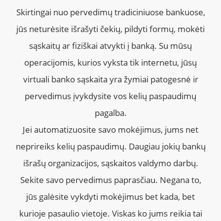
Skirtingai nuo pervedimų tradiciniuose bankuose,
jūs neturėsite išrašyti čekių, pildyti formų, mokėti
sąskaitų ar fiziškai atvykti į banką. Su mūsų
operacijomis, kurios vyksta tik internetu, jūsų
virtuali banko sąskaita yra žymiai patogesnė ir
pervedimus įvykdysite vos kelių paspaudimų
pagalba.
Jei automatizuosite savo mokėjimus, jums net
neprireiks kelių paspaudimų. Daugiau jokių bankų
išrašų organizacijos, sąskaitos valdymo darbų.
Sekite savo pervedimus paprasčiau. Negana to,
jūs galėsite vykdyti mokėjimus bet kada, bet
kurioje pasaulio vietoje. Viskas ko jums reikia tai