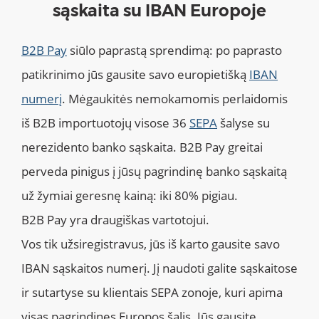
sąskaita su IBAN Europoje
B2B Pay
siūlo paprastą sprendimą: po paprasto
patikrinimo jūs gausite savo europietišką
IBAN
numerį
. Mėgaukitės nemokamomis perlaidomis
iš B2B importuotojų visose 36
SEPA
šalyse su
nerezidento banko sąskaita. B2B Pay greitai
perveda pinigus į jūsų pagrindinę banko sąskaitą
už žymiai geresnę kainą: iki 80% pigiau.
B2B Pay yra draugiškas vartotojui.
Vos tik užsiregistravus, jūs iš karto gausite savo
IBAN sąskaitos numerį. Jį naudoti galite sąskaitose
ir sutartyse su klientais SEPA zonoje, kuri apima
visas pagrindines Europos šalis. Jūs gausite