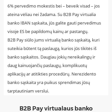
6% pervedimo mokestis bei – beveik visad – jos
ateina vėliau nei žadama. Su B2B Pay virtualia
banko IBAN sąskaita, jūs galite gauti pervedimus
visoje ES be papildomų kainų ar pastangų.
B2B Pay siūlo jums virtualią banko sąskaitą, kuri
suteikia būtent tą paslaugą, kurios jūs tikitės iš
banko sąskaitos. Daugiau jokių nereikalingų ir
daug kainuojančių paslaugų, komplikuotų
aplikacijų ar atitikties procedūrų. Nerezidento
banko sąskaita yra puikus sprendimas jūsų
tarptautiniam verslui.
B2B Pay virtualaus banko