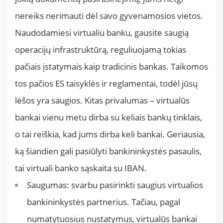
nereiks nerimauti dėl savo gyvenamosios vietos.
Naudodamiesi virtualiu banku, gausite saugią
operacijų infrastruktūrą, reguliuojamą tokias
pačiais įstatymais kaip tradicinis bankas. Taikomos
tos pačios ES taisyklės ir reglamentai, todėl jūsų
lėšos yra saugios. Kitas privalumas – virtualūs
bankai vienu metu dirba su keliais bankų tinklais,
o tai reiškia, kad jums dirba keli bankai. Geriausia,
ką šiandien gali pasiūlyti bankininkystės pasaulis,
tai virtuali banko sąskaita su IBAN.
Saugumas: svarbu pasirinkti saugius virtualios
bankininkystės partnerius. Tačiau, pagal
numatytuosius nustatymus, virtualūs bankai