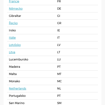
Francie
FR
Německo
DE
Gibraltar
GI
Řecko
GR
Irsko
IE
Itálie
IT
Lotyšsko
LV
Litva
LT
Lucembursko
LU
Madeira
PT
Malta
MT
Monako
MC
Netherlands
NL
Portugalsko
PT
San Marino
SM