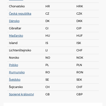
Chorvatsko
HR
HRK
Česká republika
CZ
CZK
Dánsko
DK
DKK
Gibraltar
GI
GIP
Maďarsko
HU
HUF
Island
IS
ISK
Lichtenštejnsko
LI
CHF
Norsko
NO
NOK
Polsko
PL
PLN
Rumunsko
RO
RON
Švédsko
SE
SEK
Švýcarsko
CH
CHF
Spojené království
GB
GBP