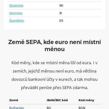
Slovensko
SK
Slovinsko
SI
Španělsko
ES
Země SEPA, kde euro není místní
měnou
Kód měny, kde se místní měna liší od eura. I v
zemích, jejichž měnou není euro, má většina
dovozců bankovní účty v eurech, a tak mohou
převádět peníze přes SEPA zdarma.
Země
IBAN/BIC kód
Kód měny
Bulharsko
BG
BGN