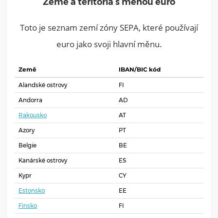
Země a teritoria s měnou euro
Toto je seznam zemí zóny SEPA, které používají
euro jako svoji hlavní měnu.
Země
IBAN/BIC kód
Alandské ostrovy
FI
Andorra
AD
Rakousko
AT
Azory
PT
Belgie
BE
Kanárské ostrovy
ES
Kypr
CY
Estonsko
EE
Finsko
FI