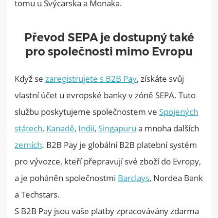
tomu u Švýcarska a Monaka.
Převod SEPA je dostupný také
pro společnosti mimo Evropu
Když se
zaregistrujete s B2B Pay
, získáte svůj
vlastní účet u evropské banky v zóně SEPA. Tuto
službu poskytujeme společnostem ve
Spojených
státech
,
Kanadě
,
Indii
,
Singapuru
a mnoha dalších
zemích
. B2B Pay je globální B2B platební systém
pro vývozce, kteří přepravují své zboží do Evropy,
a je poháněn společnostmi
Barclays
, Nordea Bank
a Techstars.
S B2B Pay jsou vaše platby zpracovávány zdarma