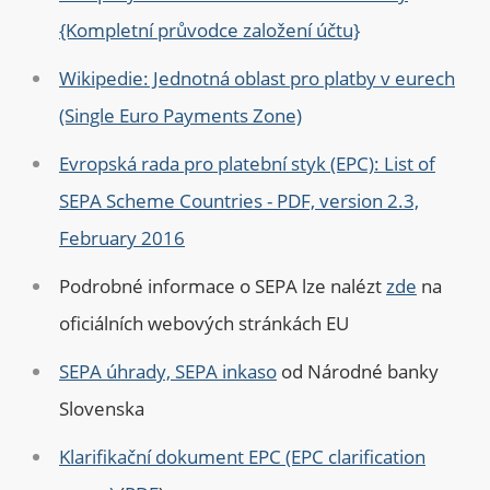
{Kompletní průvodce založení účtu}
Wikipedie: Jednotná oblast pro platby v eurech
(Single Euro Payments Zone)
Evropská rada pro platební styk (EPC): List of
SEPA Scheme Countries - PDF, version 2.3,
February 2016
Podrobné informace o SEPA lze nalézt
zde
na
oficiálních webových stránkách EU
SEPA úhrady, SEPA inkaso
od Národné banky
Slovenska
Klarifikační dokument EPC (EPC clarification