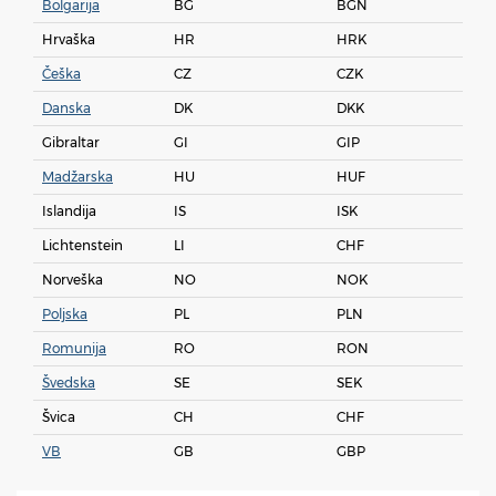
Bolgarija
BG
BGN
Hrvaška
HR
HRK
Češka
CZ
CZK
Danska
DK
DKK
Gibraltar
GI
GIP
Madžarska
HU
HUF
Islandija
IS
ISK
Lichtenstein
LI
CHF
Norveška
NO
NOK
Poljska
PL
PLN
Romunija
RO
RON
Švedska
SE
SEK
Švica
CH
CHF
VB
GB
GBP