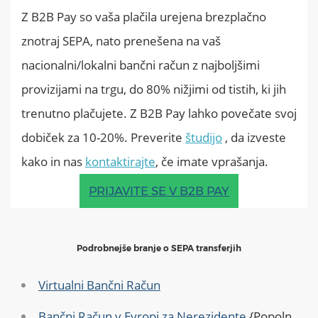
Z B2B Pay so vaša plačila urejena brezplačno
znotraj SEPA, nato prenešena na vaš
nacionalni/lokalni bančni račun z najboljšimi
provizijami na trgu, do 80% nižjimi od tistih, ki jih
trenutno plačujete. Z B2B Pay lahko povečate svoj
dobiček za 10-20%. Preverite
študijo
, da izveste
kako in nas
kontaktirajte
, če imate vprašanja.
PRIJAVITE SE V B2B PAY
Podrobnejše branje o SEPA transferjih
Virtualni Bančni Račun
Bančni Račun v Evropi za Nerezidente
{Popoln