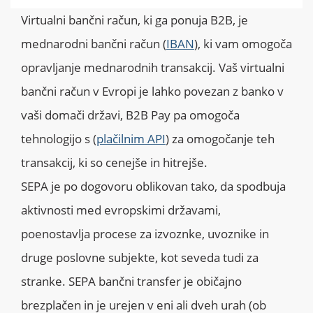
Virtualni bančni račun, ki ga ponuja B2B, je
mednarodni bančni račun (
IBAN
), ki vam omogoča
opravljanje mednarodnih transakcij. Vaš virtualni
bančni račun v Evropi je lahko povezan z banko v
vaši domači državi, B2B Pay pa omogoča
tehnologijo s (
plačilnim API
) za omogočanje teh
transakcij, ki so cenejše in hitrejše.
SEPA je po dogovoru oblikovan tako, da spodbuja
aktivnosti med evropskimi državami,
poenostavlja procese za izvoznke, uvoznike in
druge poslovne subjekte, kot seveda tudi za
stranke. SEPA bančni transfer je običajno
brezplačen in je urejen v eni ali dveh urah (ob