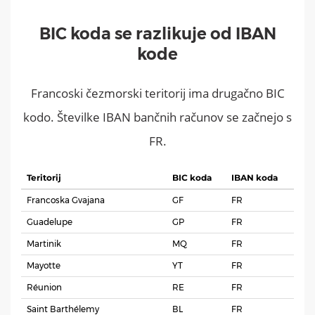
BIC koda se razlikuje od IBAN
kode
Francoski čezmorski teritorij ima drugačno BIC
kodo. Številke IBAN bančnih računov se začnejo s
FR.
Teritorij
BIC koda
IBAN koda
Francoska Gvajana
GF
FR
Guadelupe
GP
FR
Martinik
MQ
FR
Mayotte
YT
FR
Réunion
RE
FR
Saint Barthélemy
BL
FR