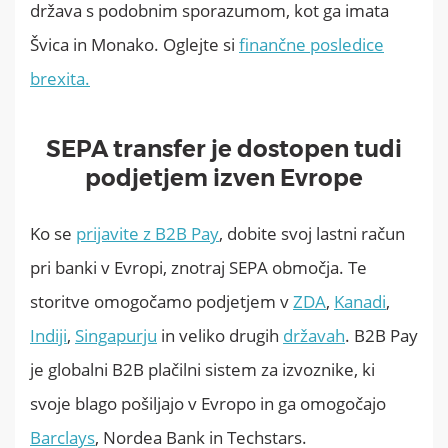
država s podobnim sporazumom, kot ga imata
Švica in Monako. Oglejte si
finančne posledice
brexita
.
SEPA transfer je dostopen tudi
podjetjem izven Evrope
Ko se
prijavite z B2B Pay
, dobite svoj lastni račun
pri banki v Evropi, znotraj SEPA območja. Te
storitve omogočamo podjetjem v
ZDA
,
Kanadi
,
Indiji
,
Singapurju
in veliko drugih
državah
. B2B Pay
je globalni B2B plačilni sistem za izvoznike, ki
svoje blago pošiljajo v Evropo in ga omogočajo
Barclays
, Nordea Bank in Techstars.