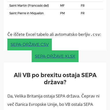
Saint Martin (Francoski del)
MF
FR
Saint Pierre in Miquelon
PM
FR
Če iščete Excel tabelo ali avtomatsko berljiv
:
.csv
SEPA-DRŽAVE.CSV
SEPA-DRŽAVE.XLSX
Ali VB po brexitu ostaja SEPA
država?
Da, Velika Britanija ostaja SEPA država. Čeprav ni
več članica Evropske Unije, bo VB ostala SEPA