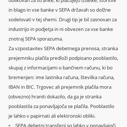
oblikovan za stranke, ki plačujejo izdelke, storitve
in blago in vse banke v SEPA državah so dolžne
sodelovati v tej shemi. Drugi tip je bil zasnovan za
industrijo in podjetja in ni obvezen za vse banke
znotraj SEPA sporazuma.
Za vzpostavitev SEPA debetnega prenosa, stranka
prejemniku plačila predloži podpisano pooblastilo,
skupaj z informacijami o bančnem računu, ki bo
bremenjen: ime lastnika računa, številka računa,
IBAN in BIC. Trgovec ali prejemnik plačila mora
(obvezno) hraniti dokazilo, da ga je stranka
pooblastila za ponavljajoča se plačila. Pooblastilo
je lahko v papirnati ali elektronski obliki.
SEPA debetni transferji so lahko v ponavljajoči