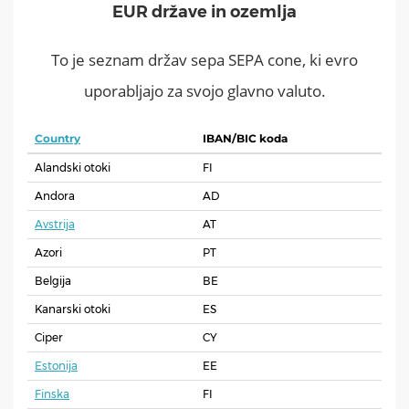
EUR države in ozemlja
To je seznam držav sepa SEPA cone, ki evro
uporabljajo za svojo glavno valuto.
Country
IBAN/BIC koda
Alandski otoki
FI
Andora
AD
Avstrija
AT
Azori
PT
Belgija
BE
Kanarski otoki
ES
Ciper
CY
Estonija
EE
Finska
FI