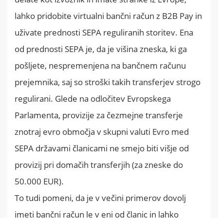
lahko pridobite virtualni bančni račun z B2B Pay in
uživate prednosti SEPA reguliranih storitev. Ena
od prednosti SEPA je, da je višina zneska, ki ga
pošljete, nespremenjena na bančnem računu
prejemnika, saj so stroški takih transferjev strogo
regulirani. Glede na odločitev Evropskega
Parlamenta, provizije za čezmejne transferje
znotraj evro območja v skupni valuti Evro med
SEPA državami članicami ne smejo biti višje od
provizij pri domačih transferjih (za zneske do
50.000 EUR).
To tudi pomeni, da je v večini primerov dovolj
imeti bančni račun le v eni od članic in lahko