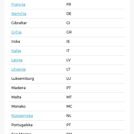
Francija
FR
Nemčija
DE
Gibraltar
GI
Grčija
GR
Irska
IE
Italija
IT
Latvija
LV
Litvanija
LT
Luksemburg
LU
Madeira
PT
Malta
MT
Monako
MC
Nizozemska
NL
Portugalska
PT