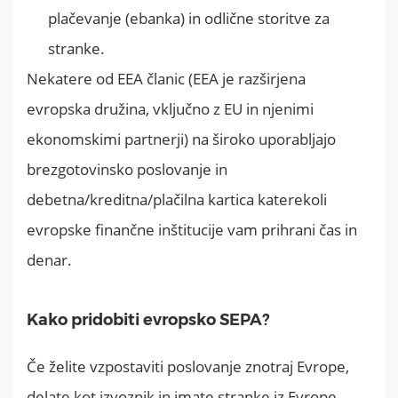
plačevanje (ebanka) in odlične storitve za
stranke.
Nekatere od EEA članic (EEA je razširjena
evropska družina, vključno z EU in njenimi
ekonomskimi partnerji) na široko uporabljajo
brezgotovinsko poslovanje in
debetna/kreditna/plačilna kartica katerekoli
evropske finančne inštitucije vam prihrani čas in
denar.
Kako pridobiti evropsko SEPA?
Če želite vzpostaviti poslovanje znotraj Evrope,
delate kot izvoznik in imate stranke iz Evrope,